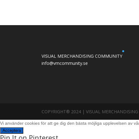
VISUAL MERCHANDISING COMMUNITY
info@vmcommunity.se
COPYRIGHT® 2024 | VISUAL MERCHANDISIN
Vi använder cookies för att ge dig den bästa möjliga upplevelsen av v
Acceptera
Pin It on Pinterest