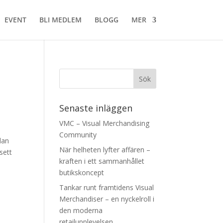
EVENT
BLI MEDLEM
BLOGG
MER
Senaste inläggen
VMC – Visual Merchandising
Community
dan
När helheten lyfter affären –
sett
kraften i ett sammanhållet
butikskoncept
Tankar runt framtidens Visual
Merchandiser – en nyckelroll i
den moderna
retailupplevelsen